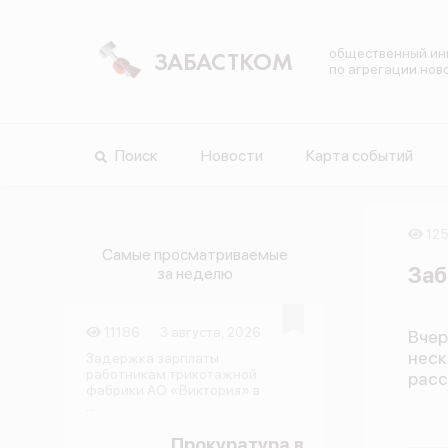
общественный ин
ЗАБАСТКОМ
по агрегации нов
Поиск
Новости
Карта событий
12
Самые просматриваемые
Заб
за неделю
11186
3 августа, 2026
Вче
неск
Задержка зарплаты
работникам трикотажной
расс
фабрики АО «Виктория» в
...
Прокуратура в