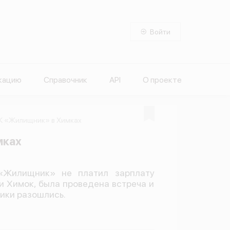
Войти
кацию
Справочник
API
О проекте
УК «Жилищник» в Химках
мках
 «Жилищник» не платил зарплату
 Химок, была проведена встреча и
ики разошлись.