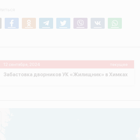
литься
mail
Facebook
Odnoklassniki
Telegram
Twitter
Viber
Vk
Whatsapp
12 сентября, 2024
текущее
Забастовка дворников УК «Жилищник» в Химках