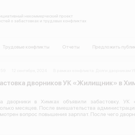
ициативный некоммерческий проект
остей о забастовках и трудовых конфликтах
Трудовые конфликты
Отчеты
Предложить публи
559
12 сентября, 2024
В рамках конфликта: Долги дворникам 
астовка дворников УК «Жилищник» в Хи
ра дворники в Химках объявили забастовку. УК
олько месяцев. После вмешательства администрации
мотрен вопрос повышения зарплат. После чего дворн