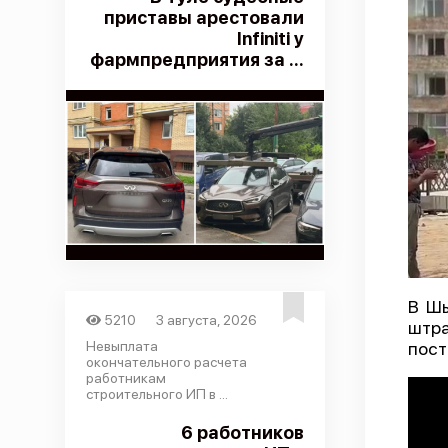
приставы арестовали
Infiniti у
фармпредприятия за ...
В Шы
5210
3 августа, 2026
штра
Невыплата
пост
окончательного расчета
работникам
строительного ИП в ...
6 работников