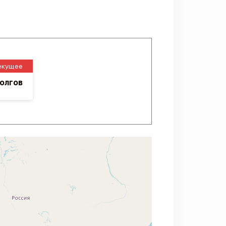
екущее
олгов