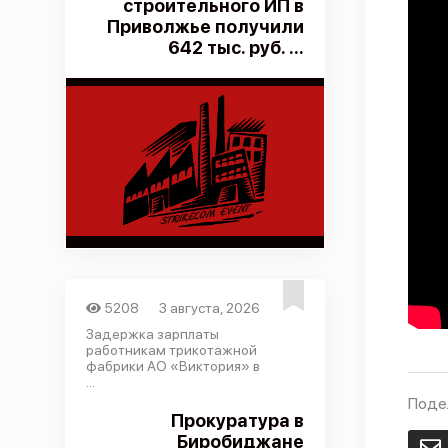
строительного ИП в
Приволжье получили
642 тыс. руб. ...
5208
3 августа, 2026
Задержка зарплаты
работникам трикотажной
фабрики АО «Виктория» в
...
Поде
Прокуратура в
Биробиджане
E