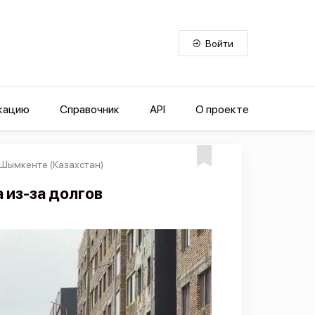
Войти
кацию
Справочник
API
О проекте
 Шымкенте (Казахстан)
 из-за долгов