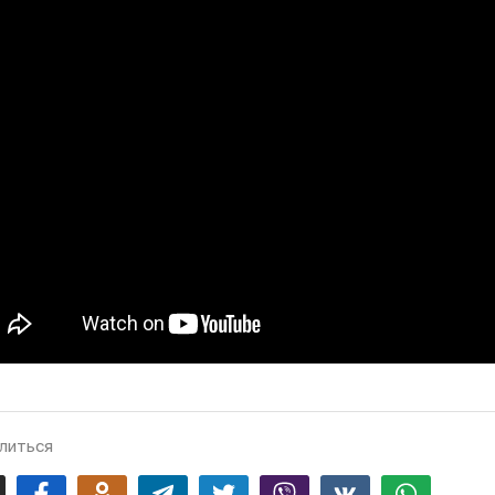
литься
mail
Facebook
Odnoklassniki
Telegram
Twitter
Viber
Vk
Whatsapp