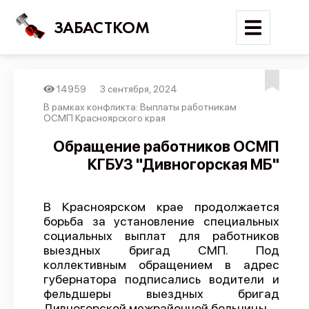
ЗАБАСТКОМ
14959
3 сентября, 2024
Войти
В рамках конфликта: Выплаты работникам
ОСМП Красноярского края
Поиск
Обращение работников ОСМП
КГБУЗ "Дивногорская МБ"
Новости
Карта событий
В Красноярском крае продолжается
Трудовые конфликты
борьба за установление специальных
Отчеты
социальных выплат для работников
выездных бригад СМП. Под
Предложить публикацию
коллективным обращением в адрес
губернатора подписались водители и
Справочник
фельдшеры выездных бригад
API
Дивногорской межрайонной больницы.