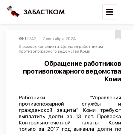
ЗАБАСТКОМ
12742
2 сентября, 2024
Войти
В рамках конфликта: Доплаты работникам
противопожарного ведомства Коми
Поиск
Обращение работников
противопожарного ведомства
Новости
Коми
Карта событий
Трудовые конфликты
Работники "Управления
Отчеты
противопожарной службы и
гражданской защиты" Коми требуют
Предложить публикацию
выплатить долги за 13 лет. Проверка
Справочник
Контрольно-счетной палаты Коми
только за 2017 год выявила долги по
API