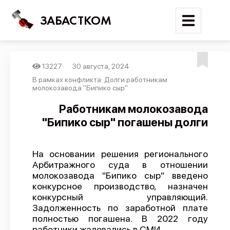
ЗАБАСТКОМ
13227
30 августа, 2024
Войти
В рамках конфликта: Долги работникам
молокозавода "Бипико сыр"
Поиск
Работникам молокозавода
"Бипико сыр" погашены долги
Новости
Карта событий
На основании решения регионального
Трудовые конфликты
Арбитражного суда в отношении
Отчеты
молокозавода "Бипико сыр" введено
конкурсное производство, назначен
Предложить публикацию
конкурсный управляющий.
Задолженность по заработной плате
Справочник
полностью погашена. В 2022 году
API
работники жаловались в СМИ.