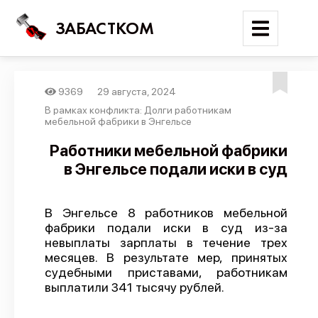
ЗАБАСТКОМ
9369
29 августа, 2024
Войти
В рамках конфликта: Долги работникам
мебельной фабрики в Энгельсе
Поиск
Работники мебельной фабрики
в Энгельсе подали иски в суд
Новости
Карта событий
В Энгельсе 8 работников мебельной
Трудовые конфликты
фабрики подали иски в суд из-за
Отчеты
невыплаты зарплаты в течение трех
месяцев. В результате мер, принятых
Предложить публикацию
судебными приставами, работникам
выплатили 341 тысячу рублей.
Справочник
API