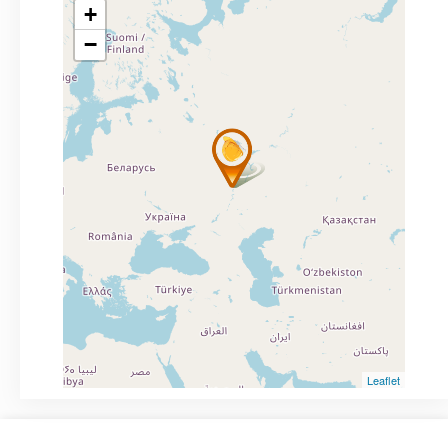
+
−
Leaflet