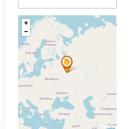
+
−
Leaflet