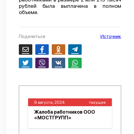
рублей была выплачена в полном
О проекте
объеме.
Политика конфиденциальности
Поделиться
Источник
9 августа, 2024
текущее
Жалоба работников ООО
«МОСТГРУПП»