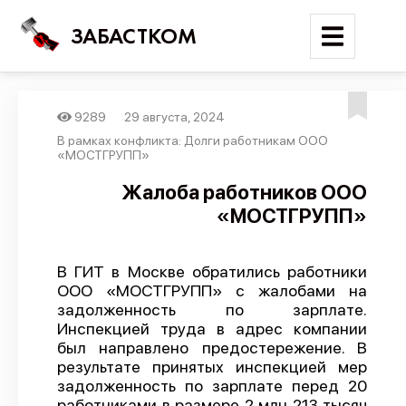
ЗАБАСТКОМ
9289
29 августа, 2024
Войти
В рамках конфликта: Долги работникам ООО
«МОСТГРУПП»
Поиск
Жалоба работников ООО
«МОСТГРУПП»
Новости
Карта событий
В ГИТ в Москве обратились работники
Трудовые конфликты
ООО «МОСТГРУПП» с жалобами на
Отчеты
задолженность по зарплате.
Инспекцией труда в адрес компании
Предложить публикацию
был направлено предостережение. В
результате принятых инспекцией мер
Справочник
задолженность по зарплате перед 20
API
работниками в размере 2 млн 213 тысяч