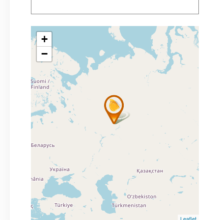
+
−
Leaflet