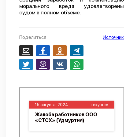
морального вредя удовлетворены
О проекте
судом в полном объеме.
Политика конфиденциальности
Поделиться
Источник
15 августа, 2024
текущее
Жалоба работников ООО
«СТСХ» (Удмуртия)