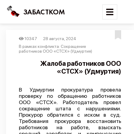
ЗАБАСТКОМ
10347
28 августа, 2024
Войти
В рамках конфликта: Сокращение
работников ООО «СТСХ» (Удмуртия)
Поиск
Жалоба работников ООО
«СТСХ» (Удмуртия)
Новости
Карта событий
В Удмуртии прокуратура провела
Трудовые конфликты
проверку по обращению работников
Отчеты
ООО «СТСХ». Работодатель провел
сокращение штата с нарушениями.
Предложить публикацию
Прокурор обратился с иском в суд.
Требования прокурора восстановить
Справочник
работников на работе, взыскать
API
средний заработок и компенсацию