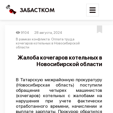
ЗАБАСТКОМ
9104
28 августа, 2024
Войти
В рамках конфликта: Оплата труда
кочегаров котельных в Новосибирской
области
Поиск
Жалоба кочегаров котельных в
Новости
Новосибирской области
Карта событий
Трудовые конфликты
В Татарскую межрайонную прокуратуру
(Новосибирская область) поступили
Отчеты
обращения четырех машинистов
Предложить публикацию
(кочегаров) котельных с жалобами на
нарушения при учете фактически
Справочник
отработанного времени, начислении и
выплате зарплаты. Прокурор обратился
API