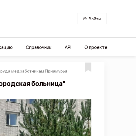
Войти
кацию
Справочник
API
О проекте
 труда медработникам Приамурья
городская больница"