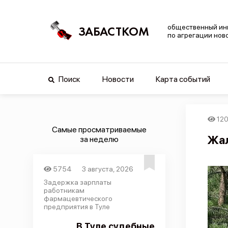
общественный ин
ЗАБАСТКОМ
по агрегации нов
Поиск
Новости
Карта событий
120
Самые просматриваемые
Жал
за неделю
5754
3 августа, 2026
Задержка зарплаты
работникам
фармацевтического
предприятия в Туле
В Туле судебные