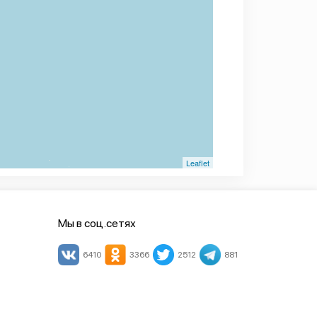
Leaflet
Мы в соц.сетях
6410
3366
2512
881