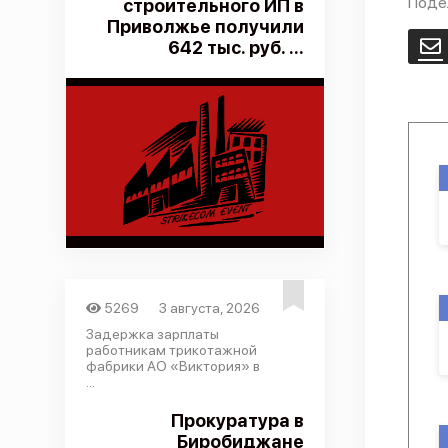
Поде
строительного ИП в
Приволжье получили
642 тыс. руб. ...
E
5269
3 августа, 2026
Задержка зарплаты
работникам трикотажной
фабрики АО «Виктория» в
...
Прокуратура в
Биробиджане