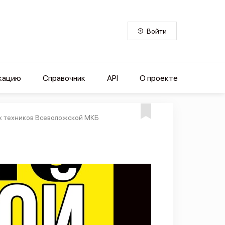
Войти
кацию
Справочник
API
О проекте
ых техников Всеволожской МКБ