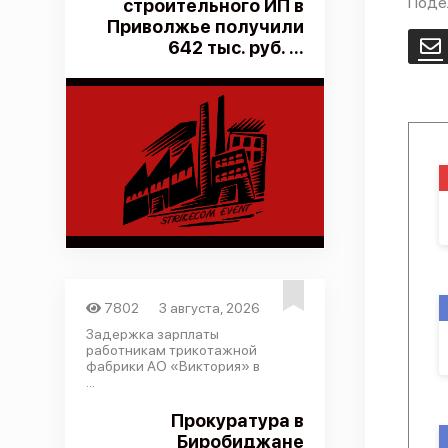
Поде
строительного ИП в
Приволжье получили
642 тыс. руб. ...
E
7802
3 августа, 2026
Задержка зарплаты
работникам трикотажной
фабрики АО «Виктория» в
...
Прокуратура в
Биробиджане