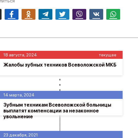
литься
mail
Facebook
Odnoklassniki
Telegram
Twitter
Viber
Vk
Whatsapp
18 августа, 2024
текущее
Жалобы зубных техников Всеволожской МКБ
14 марта, 2024
Зубным техникам Всеволожской больницы
выплатят компенсации за незаконное
увольнение
23 декабря, 2021