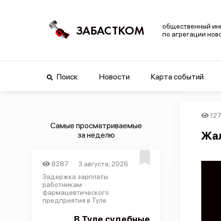
общественный ин
ЗАБАСТКОМ
по агрегации нов
Поиск
Новости
Карта событий
12
Самые просматриваемые
Жал
за неделю
8287
3 августа, 2026
Задержка зарплаты
работникам
фармацевтического
предприятия в Туле
В Туле судебные