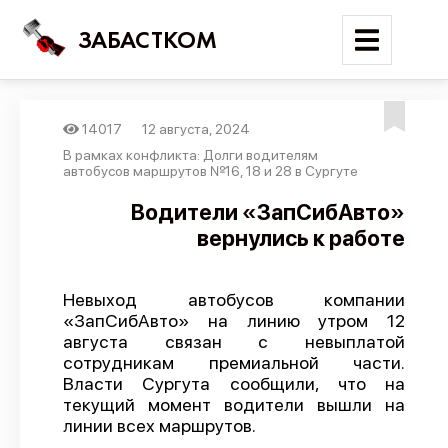
ЗАБАСТКОМ
14017
12 августа, 2024
Войти
В рамках конфликта: Долги водителям
автобусов маршрутов №16, 18 и 28 в Сургуте
Поиск
Водители «ЗапСибАвто»
вернулись к работе
Новости
Карта событий
Невыход автобусов компании
Трудовые конфликты
«ЗапСибАвто» на линию утром 12
Отчеты
августа связан с невыплатой
сотрудникам премиальной части.
Предложить публикацию
Власти Сургута сообщили, что на
текущий момент водители вышли на
Справочник
линии всех маршрутов.
API