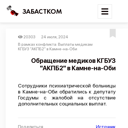
ЗАБАСТКОМ
20303
24 июля, 2024
Войти
В рамках конфликта: Выплаты медикам
КГБУЗ "АКПБ2" в Камне-на-Оби
Поиск
Обращение медиков КГБУЗ
"АКПБ2" в Камне-на-Оби
Новости
Карта событий
Сотрудники психиатрической больницы
Трудовые конфликты
в Камне-на-Оби обратились к депутату
Отчеты
Госдумы с жалобой на отсутствие
дополнительных социальных выплат.
Предложить публикацию
Справочник
API
Поделиться
Источник