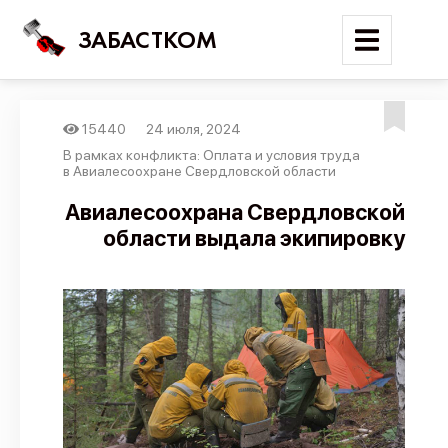
ЗАБАСТКОМ
15440
24 июля, 2024
Войти
В рамках конфликта: Оплата и условия труда
в Авиалесоохране Свердловской области
Поиск
Авиалесоохрана Свердловской
области выдала экипировку
Новости
Карта событий
Трудовые конфликты
Отчеты
Предложить публикацию
Справочник
API