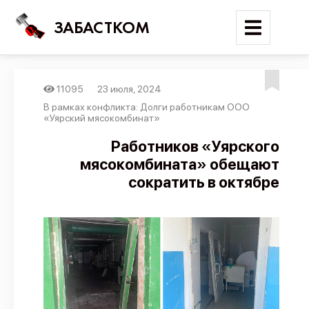
ЗАБАСТКОМ
11095
23 июля, 2024
Войти
В рамках конфликта: Долги работникам ООО
«Уярский мясокомбинат»
Поиск
Работников «Уярского
мясокомбината» обещают
Новости
сократить в октябре
Карта событий
Трудовые конфликты
Отчеты
Предложить публикацию
Справочник
API