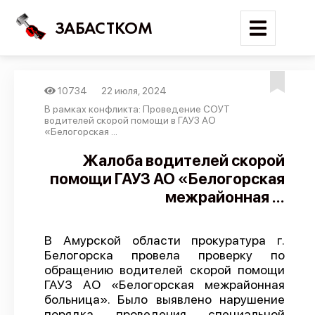
ЗАБАСТКОМ
10734
22 июля, 2024
Войти
В рамках конфликта: Проведение СОУТ
водителей скорой помощи в ГАУЗ АО
«Белогорская ...
Поиск
Жалоба водителей скорой
Новости
помощи ГАУЗ АО «Белогорская
Карта событий
межрайонная ...
Трудовые конфликты
Отчеты
В Амурской области прокуратура г.
Белогорска провела проверку по
Предложить публикацию
обращению водителей скорой помощи
ГАУЗ АО «Белогорская межрайонная
Справочник
больница». Было выявлено нарушение
API
порядка проведения специальной