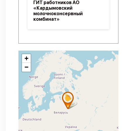
ГИТ работников АО
«Кардымовский
молочноконсервный
комбинат»
+
−