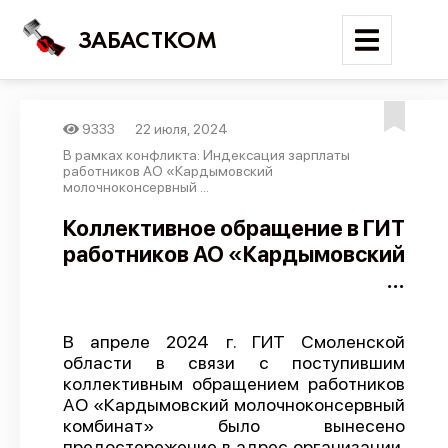
ЗАБАСТКОМ
9333
22 июля, 2024
Войти
В рамках конфликта: Индексация зарплаты
работников АО «Кардымовский
молочноконсервный ...
Поиск
Коллективное обращение в ГИТ
Новости
работников АО «Кардымовский
Карта событий
...
Трудовые конфликты
Отчеты
В апреле 2024 г. ГИТ Смоленской
области в связи с поступившим
Предложить публикацию
коллективным обращением работников
АО «Кардымовский молочноконсервный
Справочник
комбинат» было вынесено
API
предостережение в адрес организации.