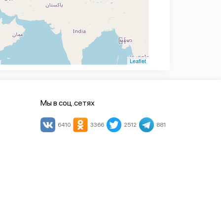
Leaflet
Мы в соц.сетях
6410
3366
2512
881