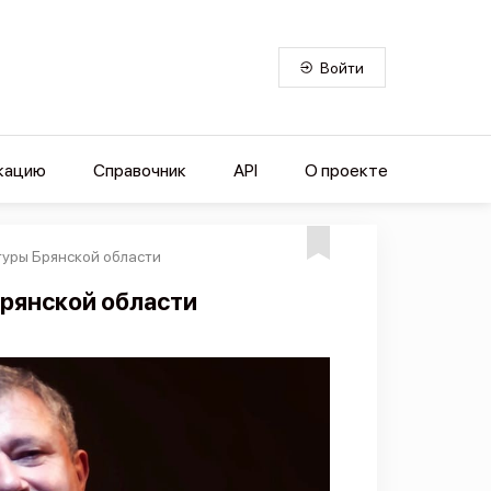
Войти
кацию
Справочник
API
О проекте
туры Брянской области
Брянской области