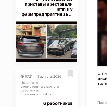
приставы арестовали
Infiniti у
фармпредприятия за ...
С пи
6721
3 августа, 2026
дири
Невыплата
толь
окончательного расчета
работникам
строительного ИП в ...
Поде
6 работников