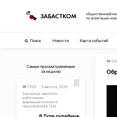
общественный ин
ЗАБАСТКОМ
по агрегации нов
Поиск
Новости
Карта событий
12
Самые просматриваемые
Обр
за неделю
7203
3 августа, 2026
Задержка зарплаты
работникам
фармацевтического
предприятия в Туле
В Туле судебные