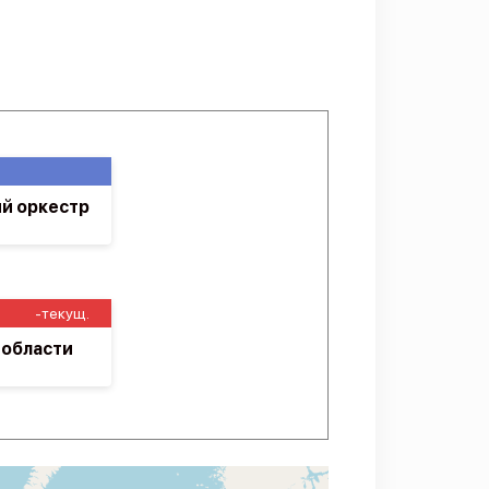
й оркестр
-текущ.
 области