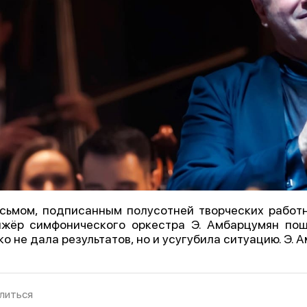
сьмом, подписанным полусотней творческих работн
жёр симфонического оркестра Э. Амбарцумян пошё
ко не дала результатов, но и усугубила ситуацию. Э. 
литься