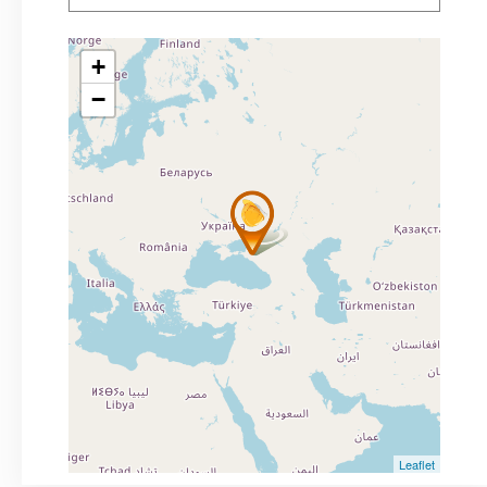
+
−
Leaflet