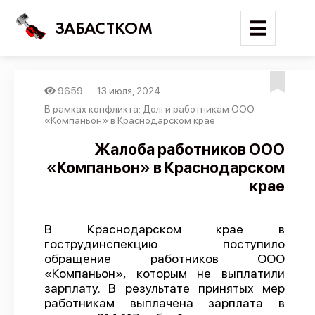
ЗАБАСТКОМ
9659
13 июля, 2024
Войти
В рамках конфликта: Долги работникам ООО
«Компаньон» в Краснодарском крае
Поиск
Жалоба работников ООО
«Компаньон» в Краснодарском
Новости
крае
Карта событий
Трудовые конфликты
В Краснодарском крае в
Отчеты
гострудинспекцию поступило
обращение работников ООО
Предложить публикацию
«Компаньон», которым не выплатили
Справочник
зарплату. В результате принятых мер
работникам выплачена зарплата в
API