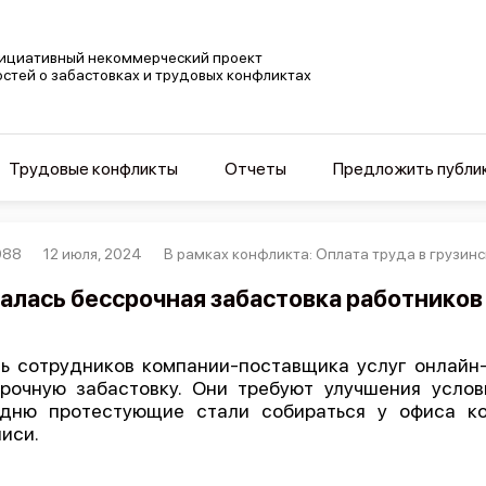
ициативный некоммерческий проект
остей о забастовках и трудовых конфликтах
Трудовые конфликты
Отчеты
Предложить публи
988
12 июля, 2024
В рамках конфликта: Оплата труда в грузинс
алась бессрочная забастовка работников 
ь сотрудников компании-поставщика услуг онлайн-к
рочную забастовку. Они требуют улучшения услов
удню протестующие стали собираться у офиса к
иси.