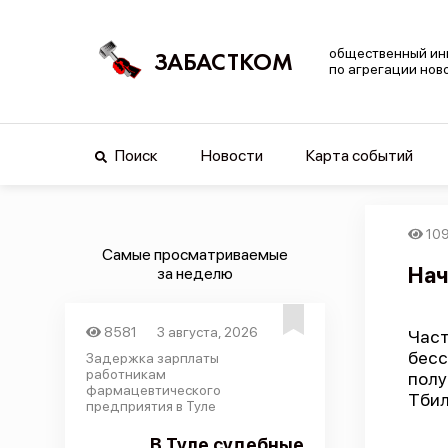
общественный ин
ЗАБАСТКОМ
по агрегации нов
Поиск
Новости
Карта событий
10
Самые просматриваемые
Нач
за неделю
8581
3 августа, 2026
Част
бесс
Задержка зарплаты
работникам
пол
фармацевтического
Тбил
предприятия в Туле
В Туле судебные