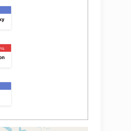
ку
ущ.
on