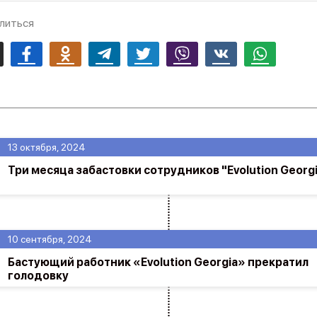
литься
mail
Facebook
Odnoklassniki
Telegram
Twitter
Viber
Vk
Whatsapp
13 октября, 2024
Три месяца забастовки сотрудников "Evolution Georg
10 сентября, 2024
Бастующий работник «Evolution Georgia» прекратил
голодовку