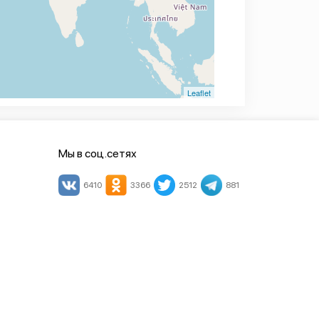
Leaflet
Мы в соц.сетях
6410
3366
2512
881