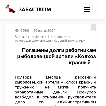
ЗАБАСТКОМ
13589
10 июля, 2024
Войти
В рамках конфликта: Недовольство
руководителем артели «Красный труженик»
Поиск
Погашены долги работникам
рыболовецкой артели «Колхоз
Новости
красный ...
Карта событий
Трудовые конфликты
Полтора месяца работники
Отчеты
рыболовецкой артели «Колхоз красный
труженик» не могли получить
Предложить публикацию
заработанные деньги. Прокурор
Справочник
возбудил в отношении руководителя
дело об административном
API