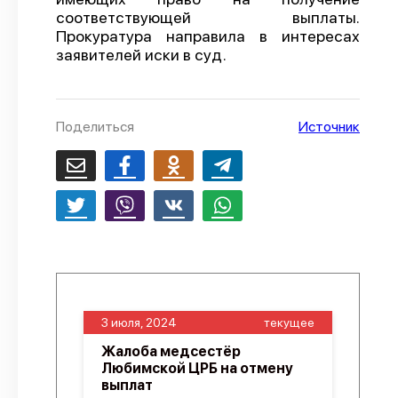
соответствующей выплаты.
О проекте
Прокуратура направила в интересах
заявителей иски в суд.
Политика конфиденциальности
Поделиться
Источник
3 июля, 2024
текущее
Жалоба медсестёр
Любимской ЦРБ на отмену
выплат