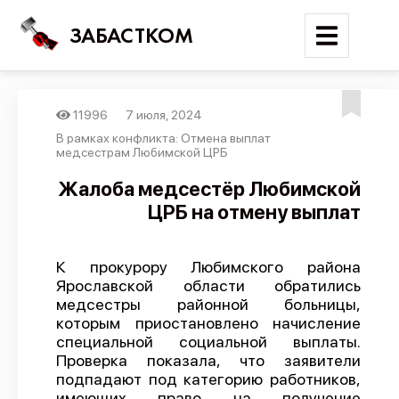
ЗАБАСТКОМ
11996
7 июля, 2024
Войти
В рамках конфликта: Отмена выплат
медсестрам Любимской ЦРБ
Поиск
Жалоба медсестёр Любимской
ЦРБ на отмену выплат
Новости
Карта событий
К прокурору Любимского района
Трудовые конфликты
Ярославской области обратились
Отчеты
медсестры районной больницы,
которым приостановлено начисление
Предложить публикацию
специальной социальной выплаты.
Проверка показала, что заявители
Справочник
подпадают под категорию работников,
API
имеющих право на получение