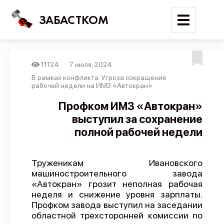
ЗАБАСТКОМ
11124
7 июля, 2024
Войти
В рамках конфликта: Угроза сокращения
рабочей недели на ИМЗ «Автокран»
Поиск
Профком ИМЗ «Автокран»
выступил за сохранение
Новости
полной рабочей недели
Карта событий
Трудовые конфликты
Труженикам Ивановского
Отчеты
машиностроительного завода
«Автокран» грозит неполная рабочая
Предложить публикацию
неделя и снижение уровня зарплаты.
Справочник
Профком завода выступил на заседании
областной трехсторонней комиссии по
API