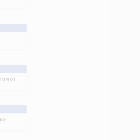
том от
ка