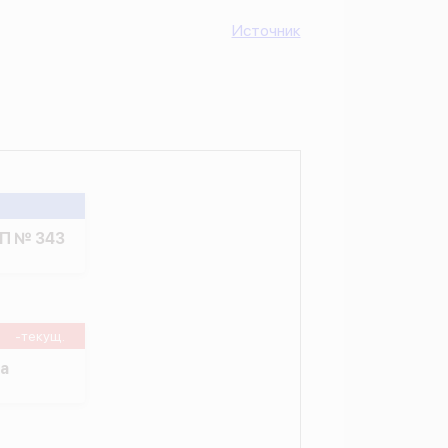
Источник
ПП № 343
-текущ.
а