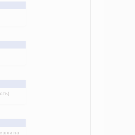
сть)
ешли на