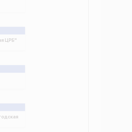
я ЦРБ"
годская