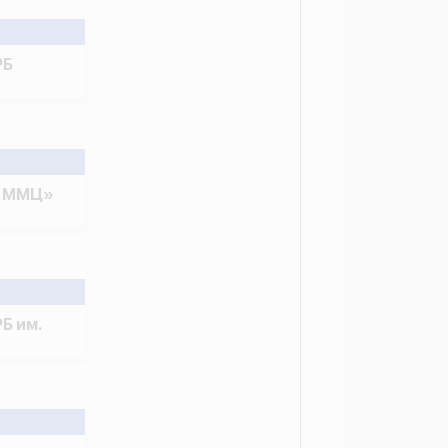
РБ
о ММЦ»
Б им.