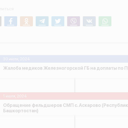
литься
mail
Facebook
Odnoklassniki
Telegram
Twitter
Viber
Vk
Whatsapp
30 июля, 2024
Жалоба медиков Железногорской ГБ на доплаты по 
1 июля, 2024
Обращение фельдшеров СМП с. Аскарово (Республик
Башкортостан)