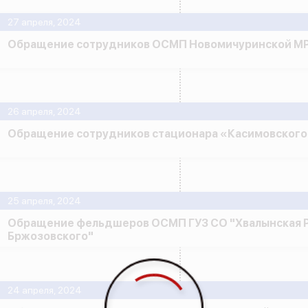
27 апреля, 2024
Обращение сотрудников ОСМП Новомичуринской М
26 апреля, 2024
Обращение сотрудников стационара «Касимовског
25 апреля, 2024
Обращение фельдшеров ОСМП ГУЗ СО "Хвалынская Р
Бржозовского"
24 апреля, 2024