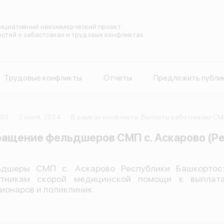
ициативный некоммерческий проект
остей о забастовках и трудовых конфликтах
Трудовые конфликты
Отчеты
Предложить публи
293
2 июля, 2024
В рамках конфликта: Выплаты работникам СМ
ащение фельдшеров СМП с. Аскарово (Ре
ьдшеры СМП с. Аскарово Республики Башкортост
отникам скорой медицинской помощи к выплата
ионаров и поликлиник.