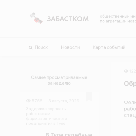
общественный ин
ЗАБАСТКОМ
по агрегации нов
Поиск
Новости
Карта событий
12
Самые просматриваемые
Обр
за неделю
5758
3 августа, 2026
Фел
раб
Задержка зарплаты
работникам
стац
фармацевтического
предприятия в Туле
В Туле судебные