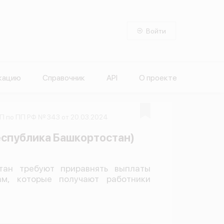
Войти
кацию
Справочник
API
О проекте
П по ПП РФ № 343 от 20.03.2024
спублика Башкортостан)
ан требуют приравнять выплаты
м, которые получают работники