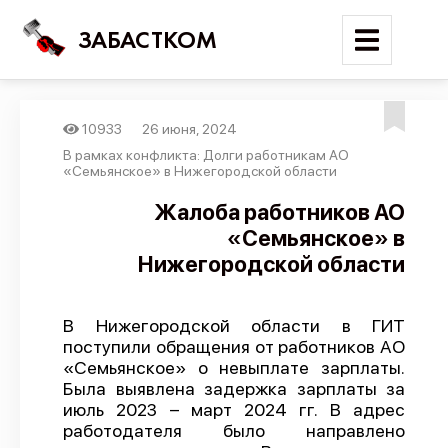
ЗАБАСТКОМ
10933
26 июня, 2024
Войти
В рамках конфликта: Долги работникам АО
«Семьянское» в Нижегородской области
Поиск
Жалоба работников АО
«Семьянское» в
Новости
Нижегородской области
Карта событий
Трудовые конфликты
В Нижегородской области в ГИТ
Отчеты
поступили обращения от работников АО
«Семьянское» о невыплате зарплаты.
Предложить публикацию
Была выявлена задержка зарплаты за
Справочник
июль 2023 – март 2024 гг. В адрес
работодателя было направлено
API