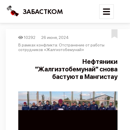
ЗАБАСТКОМ
10292
26 июня, 2024
Войти
В рамках конфликта: Отстранение от работы
сотрудников «Жалгизтобемунай»
Поиск
Нефтяники
"Жалгизтобемунай" снова
Новости
бастуют в Мангистау
Карта событий
Трудовые конфликты
Отчеты
Предложить публикацию
Справочник
API