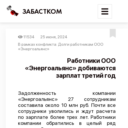
ЗАБАСТКОМ
11534
25 июня, 2024
Войти
В рамках конфликта: Долги работникам ООО
«Энергоальянс»
Поиск
Работники ООО
«Энергоальянс» добиваются
Новости
зарплат третий год
Карта событий
Трудовые конфликты
Задолженность компании
Отчеты
«Энергоальянс» 27 сотрудникам
составила около 10 млн руб. Почти все
Предложить публикацию
сотрудники уволились и ждут расчета
Справочник
по зарплате более трех лет. Работники
компании обратились в целый ряд
API