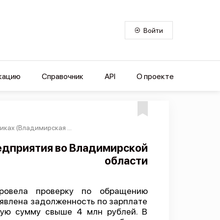
Войти
кацию
Справочник
API
О проекте
ках (Владимирская ...
едприятия во Владимирской
области
провела проверку по обращению
ыявлена задолженность по зарплате
щую сумму свыше 4 млн рублей. В