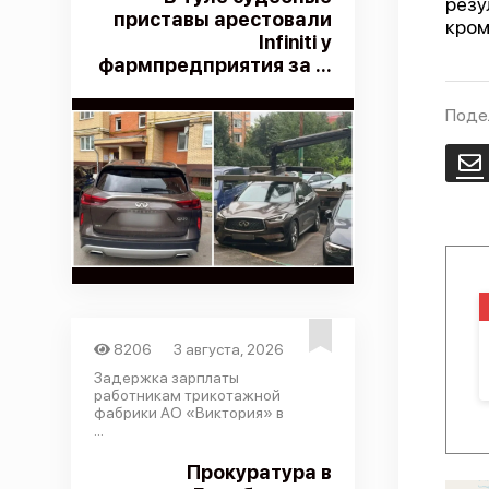
резу
приставы арестовали
кром
Infiniti у
фармпредприятия за ...
Поде
E
8206
3 августа, 2026
Задержка зарплаты
работникам трикотажной
фабрики АО «Виктория» в
...
Прокуратура в