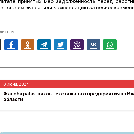
льтате принятых мер задолженность перед работн
е того, им выплатили компенсацию за несвоевремен
литься
mail
Facebook
Odnoklassniki
Telegram
Twitter
Viber
Vk
Whatsapp
8 июня, 2024
Жалоба работников текстильного предприятия во В
области