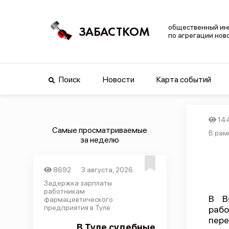
общественный ин
ЗАБАСТКОМ
по агрегации нов
Поиск
Новости
Карта событий
14
Самые просматриваемые
В рам
за неделю
8692
3 августа, 2026
Задержка зарплаты
работникам
В В
фармацевтического
предприятия в Туле
рабо
пере
В Туле судебные