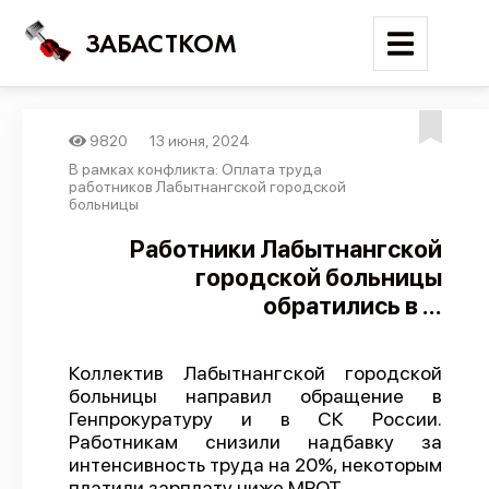
ЗАБАСТКОМ
9820
13 июня, 2024
Войти
В рамках конфликта: Оплата труда
работников Лабытнангской городской
больницы
Поиск
Работники Лабытнангской
Новости
городской больницы
Карта событий
обратились в ...
Трудовые конфликты
Отчеты
Коллектив Лабытнангской городской
больницы направил обращение в
Предложить публикацию
Генпрокуратуру и в СК России.
Работникам снизили надбавку за
Справочник
интенсивность труда на 20%, некоторым
API
платили зарплату ниже МРОТ.