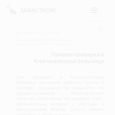
ЗАБАСТКОМ
14254
11 июня, 2024
Войти
В рамках конфликта: Неисправность
автомобилей ССМП г. Кингисепп
Поиск
Прошла проверка в
Кингисеппской больнице
Новости
Карта событий
Для проверки в Кингисеппскую
Трудовые конфликты
больницу выезжала рабочая группа в
Отчеты
составе специалистов Комитета по
здравоохранению Ленинградской
Предложить публикацию
области. Осмотрены автомобили СМП,
организованы встречи с врачами и
Справочник
фельдшерами бригад. Девять машин
API
исправны и оборудованы.