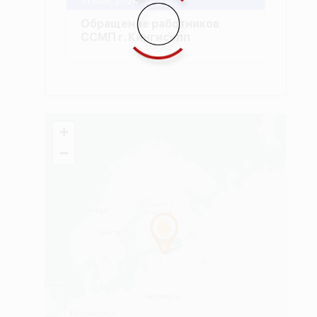
31 мая, 2024
Обращение работников
ССМП г. Кингисепп
+
−