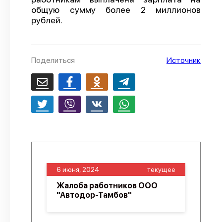
общую сумму более 2 миллионов
О проекте
рублей.
Политика конфиденциальности
Поделиться
Источник
6 июня, 2024
текущее
Жалоба работников ООО
"Автодор-Тамбов"