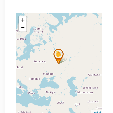
+
−
Leaflet