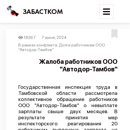
ЗАБАСТКОМ
18367
7 июня, 2024
Войти
В рамках конфликта: Долги работникам ООО
"Автодор-Тамбов"
Поиск
Жалоба работников ООО
"Автодор-Тамбов"
Новости
Карта событий
Государственная инспекция труда в
Трудовые конфликты
Тамбовской области рассмотрела
Отчеты
коллективное обращение работников
ООО "Автодор-Тамбов" о невыплате
Предложить публикацию
зарплаты свыше двух месяцев. В
результате принятия мер
Справочник
инспекторского реагирования 20
API
работникам выплачена зарплата на