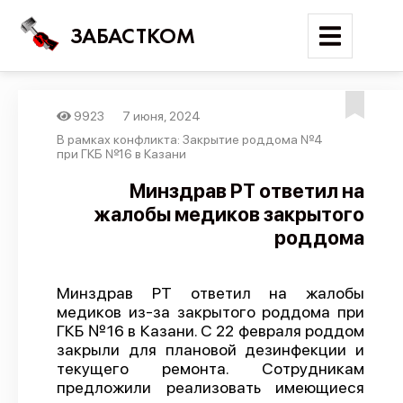
ЗАБАСТКОМ
9923
7 июня, 2024
Войти
В рамках конфликта: Закрытие роддома №4
при ГКБ №16 в Казани
Поиск
Минздрав РТ ответил на
жалобы медиков закрытого
Новости
роддома
Карта событий
Трудовые конфликты
Минздрав РТ ответил на жалобы
Отчеты
медиков из-за закрытого роддома при
ГКБ №16 в Казани. С 22 февраля роддом
Предложить публикацию
закрыли для плановой дезинфекции и
Справочник
текущего ремонта. Сотрудникам
предложили реализовать имеющиеся
API