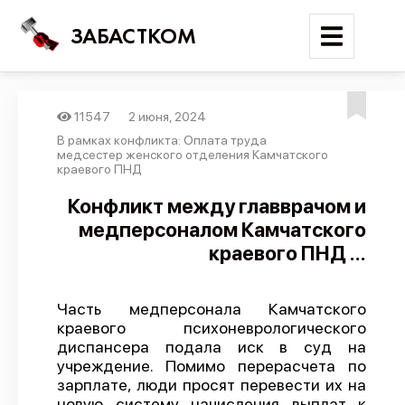
ЗАБАСТКОМ
11547
2 июня, 2024
Войти
В рамках конфликта: Оплата труда
медсестер женского отделения Камчатского
краевого ПНД
Поиск
Конфликт между главврачом и
Новости
медперсоналом Камчатского
Карта событий
краевого ПНД ...
Трудовые конфликты
Отчеты
Часть медперсонала Камчатского
краевого психоневрологического
Предложить публикацию
диспансера подала иск в суд на
учреждение. Помимо перерасчета по
Справочник
зарплате, люди просят перевести их на
API
новую систему начисления выплат к