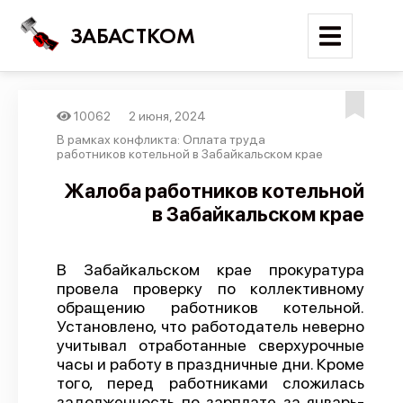
ЗАБАСТКОМ
10062
2 июня, 2024
Войти
В рамках конфликта: Оплата труда
работников котельной в Забайкальском крае
Поиск
Жалоба работников котельной
в Забайкальском крае
Новости
Карта событий
В Забайкальском крае прокуратура
Трудовые конфликты
провела проверку по коллективному
Отчеты
обращению работников котельной.
Установлено, что работодатель неверно
Предложить публикацию
учитывал отработанные сверхурочные
часы и работу в праздничные дни. Кроме
Справочник
того, перед работниками сложилась
API
задолженность по зарплате за январь-