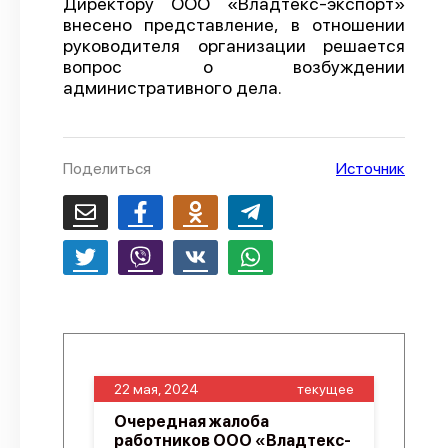
Директору ООО «Владтекс-экспорт»
внесено представление, в отношении
О проекте
руководителя организации решается
Политика конфиденциальности
вопрос о возбуждении
административного дела.
Поделиться
Источник
22 мая, 2024
текущее
Очередная жалоба
работников ООО «Владтекс-