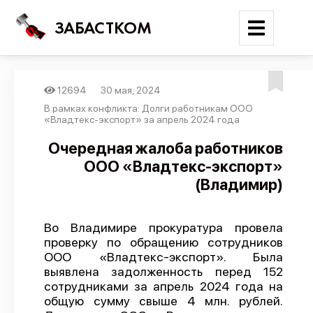
ЗАБАСТКОМ
12694
30 мая, 2024
Войти
В рамках конфликта: Долги работникам ООО
«Владтекс-экспорт» за апрель 2024 года
Поиск
Очередная жалоба работников
ООО «Владтекс-экспорт»
Новости
(Владимир)
Карта событий
Трудовые конфликты
Во Владимире прокуратура провела
Отчеты
проверку по обращению сотрудников
ООО «Владтекс-экспорт». Была
Предложить публикацию
выявлена задолженность перед 152
Справочник
сотрудниками за апрель 2024 года на
общую сумму свыше 4 млн. рублей.
API