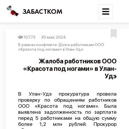
ЗАБАСТКОМ
10773
30 мая, 2024
Войти
В рамках конфликта: Долги работникам ООО
«Красота под ногами» в Улан-Удэ
Поиск
Жалоба работников ООО
«Красота под ногами» в Улан-
Новости
Удэ
Карта событий
Трудовые конфликты
В Улан-Удэ прокуратура провела
Отчеты
проверку по обращениям работников
ООО «Красота под ногами». Была
Предложить публикацию
выявлена задолженность по зарплате
Справочник
перед 5 работниками на общую сумму
более 1,2 млн рублей. Прокурор
API