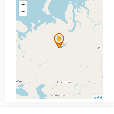
+
−
Leaflet