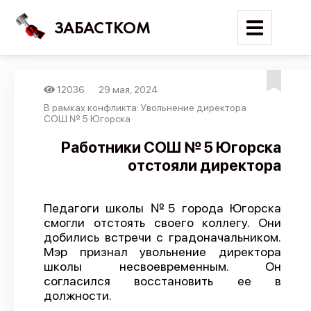
ЗАБАСТКОМ
12036
29 мая, 2024
Войти
В рамках конфликта: Увольнение директора
СОШ № 5 Югорска
Поиск
Работники СОШ № 5 Югорска
отстояли директора
Новости
Карта событий
Педагоги школы №5 города Югорска
Трудовые конфликты
смогли отстоять своего коллегу. Они
Отчеты
добились встречи с градоначальником.
Мэр признал увольнение директора
Предложить публикацию
школы несвоевременным. Он
согласился восстановить ее в
Справочник
должности.
API