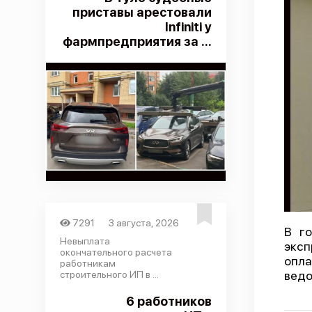
приставы арестовали
Infiniti у
фармпредприятия за ...
7291
3 августа, 2026
В г
Невыплата
эксп
окончательного расчета
опла
работникам
ведо
строительного ИП в ...
6 работников