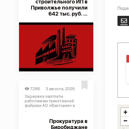
строительного ИП в
Приволжье получили
Поде
642 тыс. руб. ...
E
7286
3 августа, 2026
Задержка зарплаты
работникам трикотажной
фабрики АО «Виктория» в
...
+
−
Прокуратура в
Биробиджане