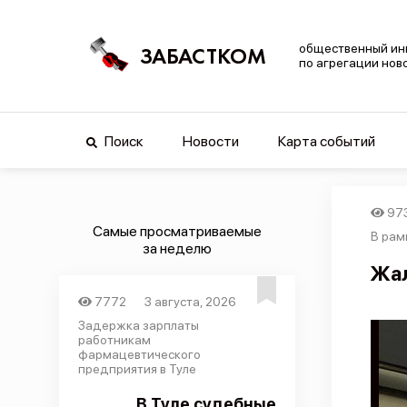
общественный ин
ЗАБАСТКОМ
по агрегации нов
Поиск
Новости
Карта событий
97
Самые просматриваемые
В рам
за неделю
Жал
7772
3 августа, 2026
Задержка зарплаты
работникам
фармацевтического
предприятия в Туле
В Туле судебные