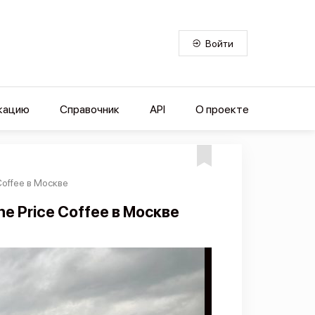
Войти
кацию
Справочник
API
О проекте
offee в Москве
 Price Coffee в Москве