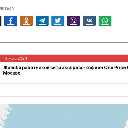
литься
mail
Facebook
Odnoklassniki
Telegram
Twitter
Viber
Vk
Whatsapp
14 мая, 2024
Жалоба работников сети экспресс-кофеен One Price 
Москве