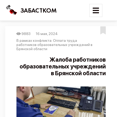
ЗАБАСТКОМ
9883
16 мая, 2024
Войти
В рамках конфликта: Оплата труда
работников образовательных учреждений в
Брянской области
Поиск
Жалоба работников
Новости
образовательных учреждений
Карта событий
в Брянской области
Трудовые конфликты
Отчеты
Предложить публикацию
Справочник
API