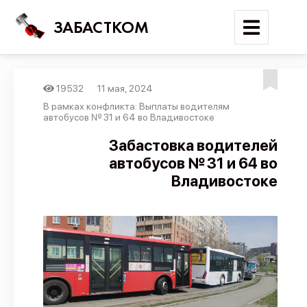
ЗАБАСТКОМ
19532
11 мая, 2024
Войти
В рамках конфликта: Выплаты водителям
автобусов № 31 и 64 во Владивостоке
Поиск
Забастовка водителей
автобусов № 31 и 64 во
Новости
Владивостоке
Карта событий
Трудовые конфликты
Отчеты
Предложить публикацию
Справочник
API