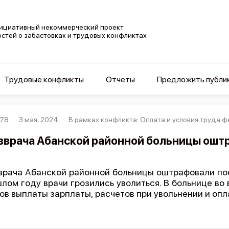
ициативный некоммерческий проект
остей о забастовках и трудовых конфликтах
Трудовые конфликты
Отчеты
Предложить публи
178
3 мая, 2024
В рамках конфликта: Оплата и условия труда
вврача Абанской районной больницы ошт
врача Абанской районной больницы оштрафовали по
лом году врачи грозились уволиться. В больнице во
ов выплаты зарплаты, расчетов при увольнении и оп