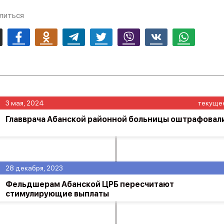
литься
mail
Facebook
Odnoklassniki
Telegram
Twitter
Viber
Vk
Whatsapp
3 мая, 2024
текуще
Главврача Абанской районной больницы оштрафовал
28 декабря, 2023
Фельдшерам Абанской ЦРБ пересчитают
стимулирующие выплаты