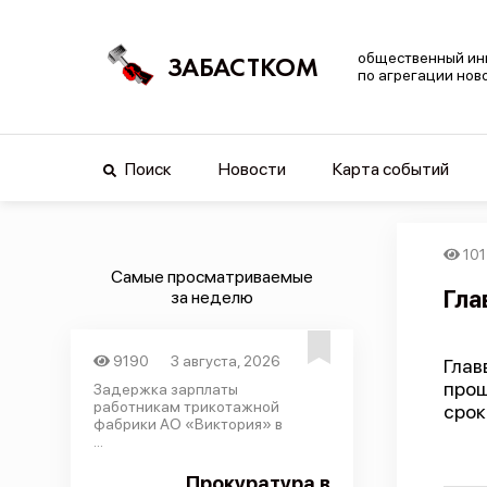
общественный ин
ЗАБАСТКОМ
по агрегации нов
Поиск
Новости
Карта событий
10
Самые просматриваемые
Гла
за неделю
9190
3 августа, 2026
Глав
прош
Задержка зарплаты
работникам трикотажной
срок
фабрики АО «Виктория» в
...
Прокуратура в