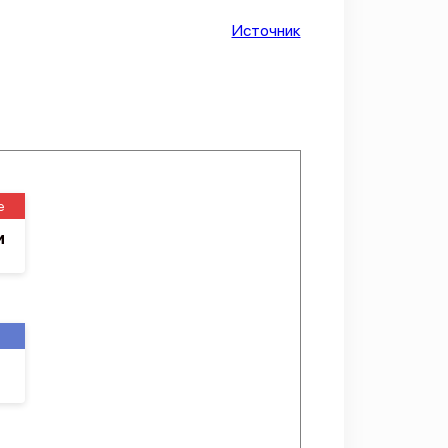
Источник
е
и