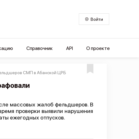
Войти
кацию
Справочник
API
О проекте
 фельдшеров СМП в Абанской ЦРБ
рафовали
сле массовых жалоб фельдшеров. В
 время проверки выявили нарушения
латы ежегодных отпусков.