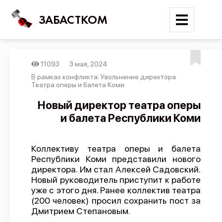
ЗАБАСТКОМ
11093
3 мая, 2024
Войти
В рамках конфликта: Увольнение директора
Театра оперы и балета Коми
Поиск
Новый директор театра оперы
и балета Республики Коми
Новости
Карта событий
Коллективу театра оперы и балета
Трудовые конфликты
Республики Коми представили нового
Отчеты
директора. Им стал Алексей Садовский.
Новый руководитель приступит к работе
Предложить публикацию
уже с этого дня. Ранее коллектив театра
(200 человек) просил сохранить пост за
Справочник
Дмитрием Степановым.
API