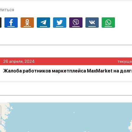
литься
mail
Facebook
Odnoklassniki
Telegram
Twitter
Viber
Vk
Whatsapp
26 апреля, 2024
текуще
Жалоба работников маркетплейса MaxMarket на долг