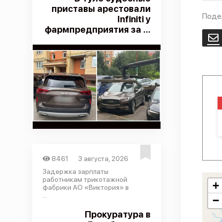
приставы арестовали
Поде
Infiniti у
фармпредприятия за ...
E
8461
3 августа, 2026
Задержка зарплаты
работникам трикотажной
+
фабрики АО «Виктория» в
...
−
Прокуратура в