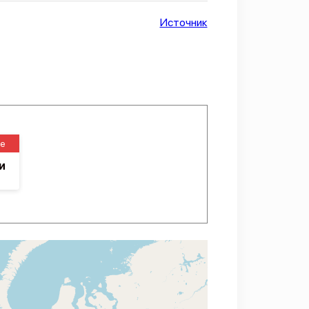
Источник
е
и