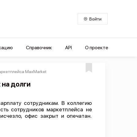
Войти
кацию
Справочник
API
О проекте
аркетплейса MaxMarket
 на долги
арплату сотрудникам. В коллегию
асть сотрудников маркетплейса не
исчезло, офис закрыт и опечатан.