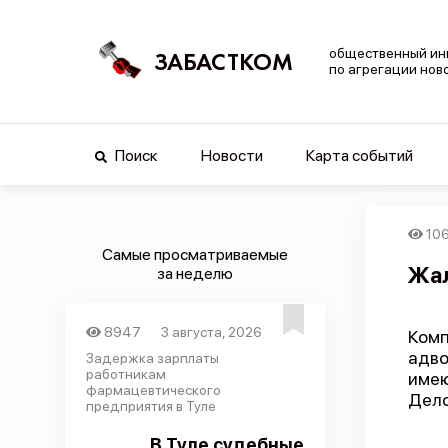
общественный ин
ЗАБАСТКОМ
по агрегации нов
Поиск
Новости
Карта событий
10
Самые просматриваемые
Жал
за неделю
8947
3 августа, 2026
Комп
адво
Задержка зарплаты
работникам
имею
фармацевтического
Дело
предприятия в Туле
В Туле судебные