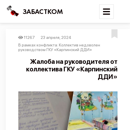
ЗАБАСТКОМ
11267
23 апреля, 2024
Войти
В рамках конфликта: Коллектив недоволен
руководством ГКУ «Карпинский ДДИ»
Поиск
Жалоба на руководителя от
коллектива ГКУ «Карпинский
Новости
ДДИ»
Карта событий
Трудовые конфликты
Отчеты
Предложить публикацию
Справочник
API