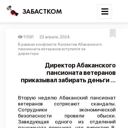
ЗАБАСТКОМ
11591
23 апреля, 2024
Войти
В рамках конфликта: Коллектив Абаканского
пансионата ветеранов вступился за
директора
Поиск
Директор Абаканского
Новости
пансионата ветеранов
Карта событий
приказывал забирать деньги ...
Трудовые конфликты
Отчеты
Вторую неделю Абаканский пансионат
ветеранов сотрясают скандалы.
Предложить публикацию
Сотрудники экономической
безопасности провели обыски.
Справочник
Заведующая одного из отделений
API
пансионата пояснила, что директор В.