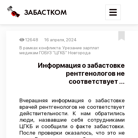
ЗАБАСТКОМ
12648
16 апреля, 2024
Войти
В рамках конфликта: Урезание зарплат
медикам ГОБУЗ "ЦГКБ" Новгорода
Поиск
Информация о забастовке
рентгенологов не
Новости
соответствует ...
Карта событий
Трудовые конфликты
Вчерашняя информация о забастовке
Отчеты
врачей рентгенологов не соответствует
действительности. К нам обратились
Предложить публикацию
люди, назвавшие себя сотрудниками
Справочник
ЦГКБ и сообщили о факте забастовки.
После проверки оказалось, что это не
API