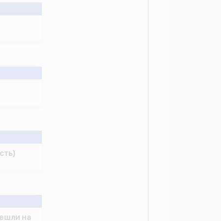
сть)
ешли на