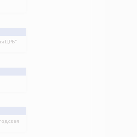
я ЦРБ"
годская