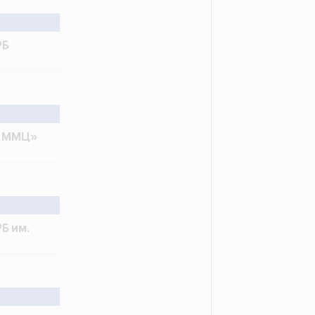
РБ
о ММЦ»
Б им.