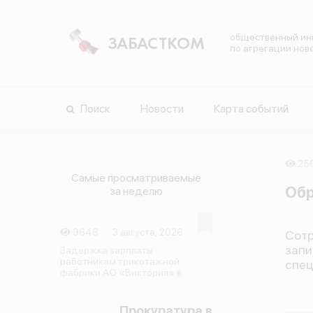
общественный ин
ЗАБАСТКОМ
по агрегации нов
Поиск
Новости
Карта событий
25
Самые просматриваемые
Обр
за неделю
9648
3 августа, 2026
Сотр
зап
Задержка зарплаты
работникам трикотажной
спец
фабрики АО «Виктория» в
...
Прокуратура в