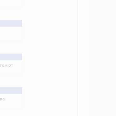
том от
ка