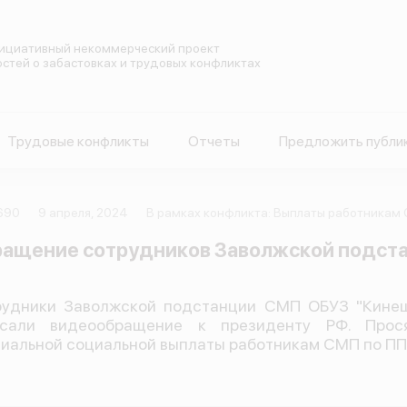
ициативный некоммерческий проект
остей о забастовках и трудовых конфликтах
Трудовые конфликты
Отчеты
Предложить публи
690
9 апреля, 2024
В рамках конфликта: Выплаты работникам 
ащение сотрудников Заволжской подст
удники Заволжской подстанции СМП ОБУЗ "Кинеш
исали видеообращение к президенту РФ. Прос
иальной социальной выплаты работникам СМП по ПП 