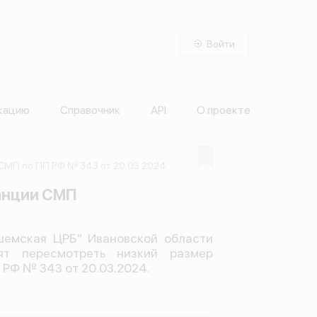
Войти
кацию
Справочник
API
О проекте
СМП по ПП РФ № 343 от 20.03.2024
анции СМП
емская ЦРБ" Ивановской области
ят пересмотреть низкий размер
РФ № 343 от 20.03.2024.