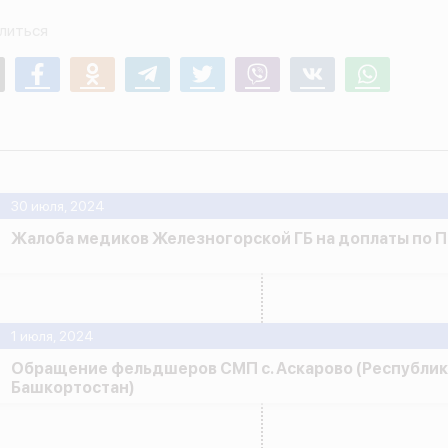
литься
mail
Facebook
Odnoklassniki
Telegram
Twitter
Viber
Vk
Whatsapp
30 июля, 2024
Жалоба медиков Железногорской ГБ на доплаты по 
1 июля, 2024
Обращение фельдшеров СМП с. Аскарово (Республик
Башкортостан)