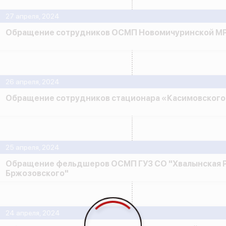
27 апреля, 2024
Обращение сотрудников ОСМП Новомичуринской М
26 апреля, 2024
Обращение сотрудников стационара «Касимовског
25 апреля, 2024
Обращение фельдшеров ОСМП ГУЗ СО "Хвалынская Р
Бржозовского"
24 апреля, 2024