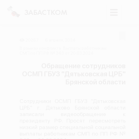
ЗАБАСТКОМ
20267
6 апреля, 2024
Войти
В рамках конфликта: Выплаты работникам
СМП по ПП РФ № 343 от 20.03.2024
Поиск
Обращение сотрудников
ОСМП ГБУЗ "Дятьковская ЦРБ"
Новости
Брянской области
Карта событий
Трудовые конфликты
Сотрудники ОСМП ГБУЗ "Дятьковская
Отчеты
ЦРБ" г. Дятьково Брянской области
записали видеообращение к
Предложить публикацию
президенту РФ. Просят пересмотреть
Справочник
низкий размер специальной социальной
выплаты работникам СМП по ПП РФ №
API