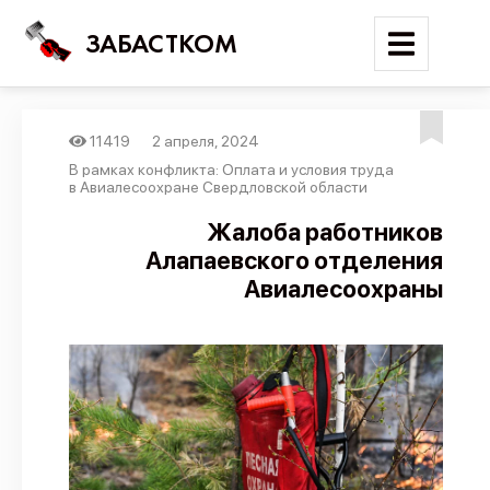
ЗАБАСТКОМ
11419
2 апреля, 2024
Войти
В рамках конфликта: Оплата и условия труда
в Авиалесоохране Свердловской области
Поиск
Жалоба работников
Алапаевского отделения
Новости
Авиалесоохраны
Карта событий
Трудовые конфликты
Отчеты
Предложить публикацию
Справочник
API