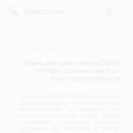
ЗАБАСТКОМ
17808
1 апреля, 2024
Войти
В рамках конфликта: Выплаты работникам
СМП по ПП РФ № 343 от 20.03.2024
Поиск
Обращение работников ОСМП
БУЗ ВО «Сокольская ЦРБ»
Новости
Вологодской области
Карта событий
Трудовые конфликты
Сотрудники ОСМП БУЗ ВО «Сокольская
Отчеты
ЦРБ» Вологодской области записали
видеообращение к президенту РФ.
Предложить публикацию
Просят пересмотреть низкий размер
Справочник
специальной социальной выплаты
работникам СМП по ПП РФ № 343 от
API